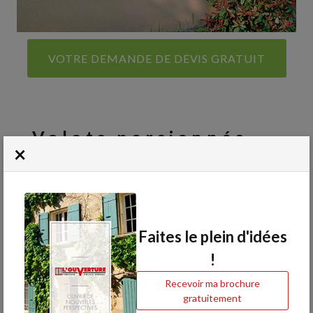
VOTRE DEMANDE DE DEVIS GRATUIT
Volets persiennés
×
Habillez vos fenêtres grâce aux volets
persiennés
Installer des volets persiennés à Cannes et en PACA est une
Faites le plein d'idées
solution idéale pour allier esthétique, confort thermique et
ventilation naturelle. Adaptés aux régions ensoleillées, ces volets
!
permettent de préserver la fraîcheur intérieure tout en favorisant la
Recevoir ma brochure
circulation de l’air, réduisant ainsi les besoins en climatisation.
gratuitement
Les
volets persiennes niçois
peuvent également être motorisés,