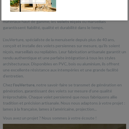
permettant une meilleure gestion de l'entrée de la lumière du jour
pour diminuer les besoins en éclairage artificiel et réaliser ainsi des
économies d'énergie. Fabriqués de façon artisanale à partir de
matériaux haut de gamme, les
volets niçois
ou marseillais
garantissent fiabilité, qualité et durabilité dans le temps.
L’ouVerture, spécialiste de la menuiserie depuis plus de 40 ans,
conçoit et installe des volets persiennes sur mesure, qu’ils soient
niçois, marseillais ou repliables. Leur fabrication artisanale garantit un
rendu authentique et une parfaite intégration à tous les styles
architecturaux. Disponibles en PVC, bois ou aluminium, ils offrent
une excellente résistance aux intempéries et une grande facilité
d’entretien.
Chez
l’ouVerture
, notre savoir-faire se transmet de génération en
génération, garantissant des volets sur mesure d’une qualité
irréprochable. Chaque volet persienné que nous fabriquons allie
tradition et précision artisanale. Nous nous adaptons à votre projet :
lames à la française, lames à l'américaine, projection...
Vous avez un projet ? Nous sommes à votre écoute !