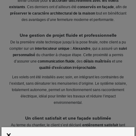
teinte choisie pour
s’accorder discrètement avec les volets
existants
. Ces derniers ont d’ailleurs été
conservés en façade
, afin de
préserver le caractère architectural de la maison
tout en bénéficiant
des avantages d’une fermeture moderne et performante.
Une gestion de projet fluide et professionnelle
De la première visite technique jusqu’à la pose finale, notre client a pu
compter sur un
interlocuteur unique : Alexandre
, qui a assuré un
suivi
personnalisé
du chantier à chaque étape. Cette proximité a permis
d’assurer une
communication fluide
, des
délais maîtrisés
et une
qualité d’exécution irréprochable
.
Les volets ont été installés avec soin, en intégrant les contraintes de
l’existant, sans dénaturer les menuiseries d’origine. Le système solaire,
totalement autonome, permet un fonctionnement sans raccordement
électrique, idéal pour limiter les travaux et réduire l’impact
environnemental.
Un client satisfait et une façade sublimée
Au terme du chantier, le client s’est déclaré
entièrement satisfait
tant
×
par la qualité des produits que par le
professionnalisme de notre