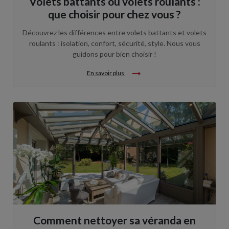
Volets battants ou volets roulants :
que choisir pour chez vous ?
Découvrez les différences entre volets battants et volets
roulants : isolation, confort, sécurité, style. Nous vous
guidons pour bien choisir !
arrow_right_alt
En savoir plus
Comment nettoyer sa véranda en