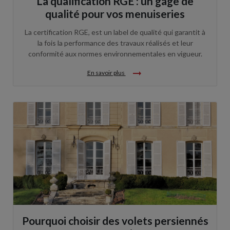
La qualification RGE : un gage de
qualité pour vos menuiseries
La certification RGE, est un label de qualité qui garantit à
la fois la performance des travaux réalisés et leur
conformité aux normes environnementales en vigueur.
arrow_right_alt
En savoir plus
Pourquoi choisir des volets persiennés