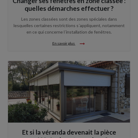
Changer ses fenêtres en zone classée :
quelles démarches effectuer ?
Les zones classées sont des zones spéciales dans
lesquelles certaines restrictions s´appliquent, notamment
en ce qui concerne l´installation de fenêtres.
arrow_right_alt
En savoir plus
Et si la véranda devenait la pièce