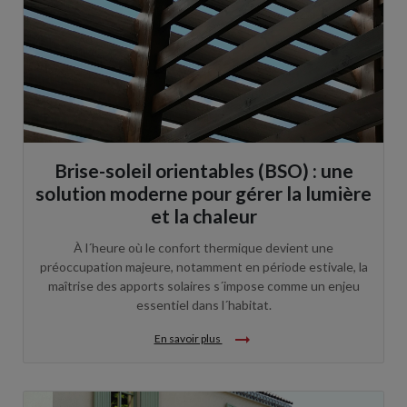
Brise-soleil orientables (BSO) : une
solution moderne pour gérer la lumière
et la chaleur
À l´heure où le confort thermique devient une
préoccupation majeure, notamment en période estivale, la
maîtrise des apports solaires s´impose comme un enjeu
essentiel dans l´habitat.
arrow_right_alt
En savoir plus