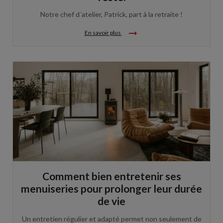
Notre chef d´atelier, Patrick, part à la retraite !
arrow_right_alt
En savoir plus
Comment bien entretenir ses
menuiseries pour prolonger leur durée
de vie
Un entretien régulier et adapté permet non seulement de