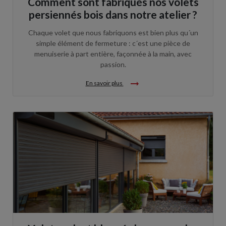
Comment sont fabriqués nos volets
persiennés bois dans notre atelier ?
Chaque volet que nous fabriquons est bien plus qu´un
simple élément de fermeture : c´est une pièce de
menuiserie à part entière, façonnée à la main, avec
passion.
arrow_right_alt
En savoir plus