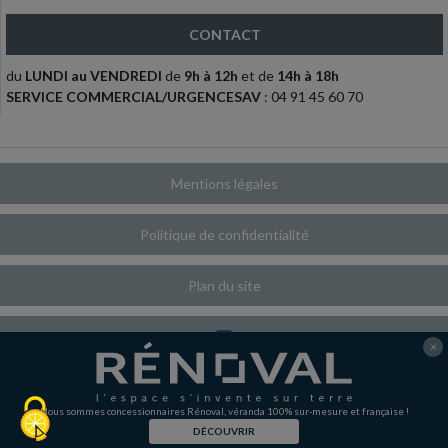
CONTACT
du
LUNDI au VENDREDI
de
9h à 12h
et de
14h à 18h
SERVICE COMMERCIAL/URGENCESAV
: 04 91 45 60 70
Mentions légales
Politique de confidentialité
Plan du site
×
Découvrez notre page Facebook
Nous sommes concessionnaires Rénoval, véranda 100% sur-mesure et française !
DÉCOUVRIR