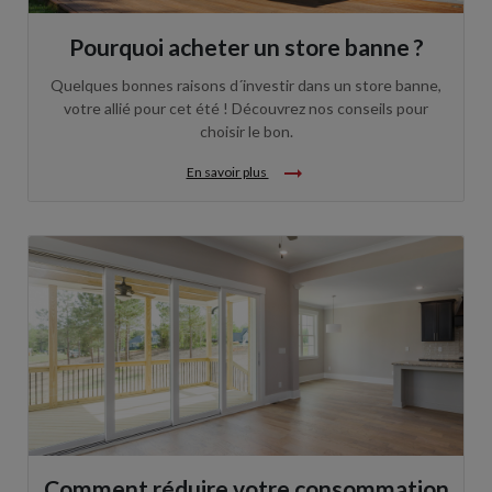
Pourquoi acheter un store banne ?
Quelques bonnes raisons d´investir dans un store banne,
votre allié pour cet été ! Découvrez nos conseils pour
choisir le bon.
arrow_right_alt
En savoir plus
Comment réduire votre consommation