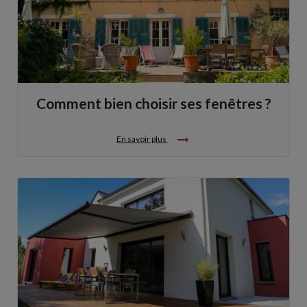
Comment bien choisir ses fenêtres ?
arrow_right_alt
En savoir plus