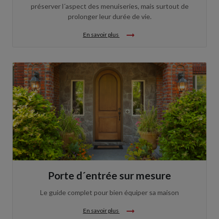
préserver l´aspect des menuiseries, mais surtout de
prolonger leur durée de vie.
arrow_right_alt
En savoir plus
Porte d´entrée sur mesure
Le guide complet pour bien équiper sa maison
arrow_right_alt
En savoir plus